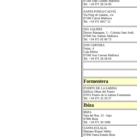
07560 Sant Llorens Mallorca
Tel: +34 971 58 54 09
SANTA PONSA/CALVIÁ
Via Puig de Galatzo, s/n
07180 Calviá Mallorca
Tel: +34 971 6917 12
SES SALINES
Doctor Barraquer, 5 - Colonia Sant Jordi
07640 Ses Salines Mallorca
Tel: +34 971 65 60 73
SON CERVERA
Fetjet, 4
Cala Millor
07560 Son Cervera Mallorca
Tel: +34 971 58 58 64
Formentera
PUERTO DE LA SABINA
Edificio Obras del Puerto
07013 Puerto de la Sabina Formentera
Tel: +34 971 32 20 57
Ibiza
IBIZA
Vara del Rey, 13 - bajo
07800 Ibiza
Tel: +34 971 30 1900
SANTA EULALIA
Mariano Riquer Wallis
07840 Santa Eulalia Ibiza