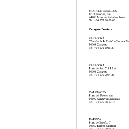
MORA DE RUBIELOS
C/ Diputación, s/n
44400 Mora de Rubielos Teruel
Tel: +34 978 80 00 00
Zaragoza Province
ZARAGOZA
"Torreón de la Zuda" - Glorieta Pío
50003 Zaragoza
Tel: +34 976 3935 37
ZARAGOZA
Plaza de Sas, 7 S I P A
50003 Zaragoza
Tel: +34 976 2984 38
CALATAYUD
Plaza del Fuerte, s/n
50300 Calatayud Zaragoza
Tel: +34 976 88 13 14
DAROCA
Plaza de España, 7
50360 Daroca Zaragoza
Tel: +34 976 80 01 29