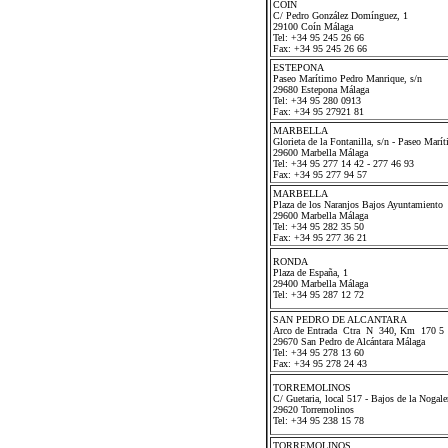
COIN
C/ Pedro González Domínguez, 1
29100 Coín Málaga
Tel: +34 95 245 26 66
Fax: +34 95 245 26 66
ESTEPONA
Paseo Marítimo Pedro Manrique, s/n
29680 Estepona Málaga
Tel: +34 95 280 0913
Fax: +34 95 27921 81
MARBELLA
Glorieta de la Fontanilla, s/n - Paseo Marí
29600 Marbella Málaga
Tel: +34 95 277 14 42 - 277 46 93
Fax: +34 95 277 94 57
MARBELLA
Plaza de los Naranjos Bajos Ayuntamiento
29600 Marbella Málaga
Tel: +34 95 282 35 50
Fax: +34 95 277 36 21
RONDA
Plaza de España, 1
29400 Marbella Málaga
Tel: +34 95 287 12 72
SAN PEDRO DE ALCANTARA
Arco de Entrada Ctra N 340, Km 170 5
29670 San Pedro de Alcántara Málaga
Tel: +34 95 278 13 60
Fax: +34 95 278 24 43
TORREMOLINOS
C/ Guetaria, local 517 - Bajos de la Nogale
29620 Torremolinos
Tel: +34 95 238 15 78
TORREMOLINOS