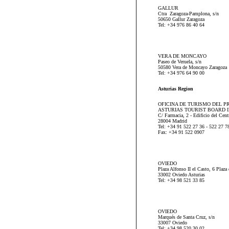
GALLUR
Ctra Zaragoza-Pamplona, s/n
50650 Gallur Zaragoza
Tel: +34 976 86 40 64
VERA DE MONCAYO
Paseo de Veruela, s/n
50580 Vera de Moncayo Zaragoza
Tel: +34 976 64 90 00
Asturias Region
OFICINA DE TURISMO DEL P
ASTURIAS TOURIST BOARD 
C/ Farmacia, 2 - Edificio del Cent
28004 Madrid
Tel: +34 91 522 27 36 - 522 27 7
Fax: +34 91 522 0907
OVIEDO
Plaza Alfonso II el Casto, 6 Plaza 
33002 Oviedo Asturias
Tel: +34 98 521 33 85
OVIEDO
Marqués de Santa Cruz, s/n
33007 Oviedo
Tel: +34 98 520 30 02