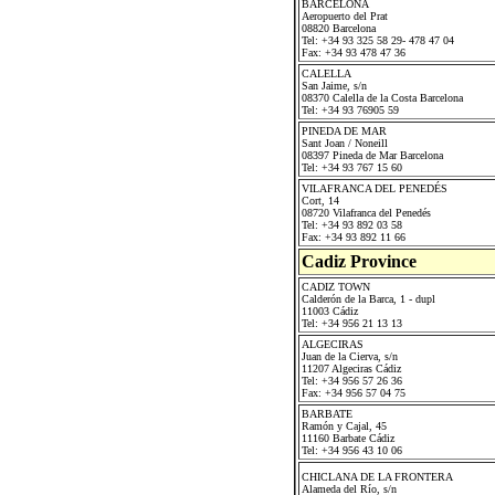
BARCELONA
Aeropuerto del Prat
08820 Barcelona
Tel: +34 93 325 58 29- 478 47 04
Fax: +34 93 478 47 36
CALELLA
San Jaime, s/n
08370 Calella de la Costa Barcelona
Tel: +34 93 76905 59
PINEDA DE MAR
Sant Joan / Noneill
08397 Pineda de Mar Barcelona
Tel: +34 93 767 15 60
VILAFRANCA DEL PENEDÉS
Cort, 14
08720 Vilafranca del Penedés
Tel: +34 93 892 03 58
Fax: +34 93 892 11 66
Cadiz Province
CADIZ TOWN
Calderón de la Barca, 1 - dupl
11003 Cádiz
Tel: +34 956 21 13 13
ALGECIRAS
Juan de la Cierva, s/n
11207 Algeciras Cádiz
Tel: +34 956 57 26 36
Fax: +34 956 57 04 75
BARBATE
Ramón y Cajal, 45
11160 Barbate Cádiz
Tel: +34 956 43 10 06
CHICLANA DE LA FRONTERA
Alameda del Río, s/n