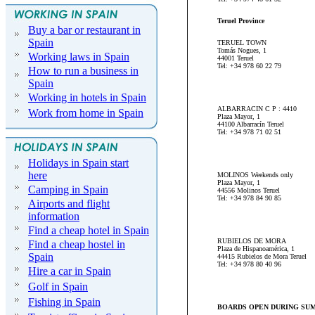
Teruel Province
Buy a bar or restaurant in
Spain
TERUEL TOWN
Tomás Nogues, 1
Working laws in Spain
44001 Teruel
Tel: +34 978 60 22 79
How to run a business in
Spain
Working in hotels in Spain
ALBARRACIN C P : 4410
Work from home in Spain
Plaza Mayor, 1
44100 Albarracín Teruel
Tel: +34 978 71 02 51
Holidays in Spain start
here
MOLINOS Weekends only
Plaza Mayor, 1
Camping in Spain
44556 Molinos Teruel
Tel: +34 978 84 90 85
Airports and flight
information
Find a cheap hotel in Spain
RUBIELOS DE MORA
Find a cheap hostel in
Plaza de Hispanoamérica, 1
Spain
44415 Rubielos de Mora Teruel
Tel: +34 978 80 40 96
Hire a car in Spain
Golf in Spain
Fishing in Spain
BOARDS OPEN DURING SU