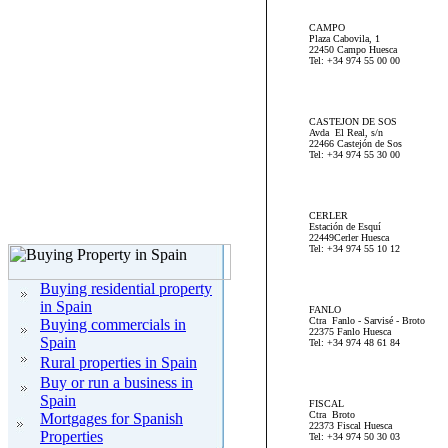
CAMPO
Plaza Cabovila, 1
22450 Campo Huesca
Tel: +34 974 55 00 00
CASTEJON DE SOS
Avda El Real, s/n
22466 Castejón de Sos
Tel: +34 974 55 30 00
CERLER
Estación de Esquí
22449Cerler Huesca
Tel: +34 974 55 10 12
Buying residential property
in Spain
FANLO
Ctra Fanlo - Sarvisé - Broto
Buying commercials in
22375 Fanlo Huesca
Spain
Tel: +34 974 48 61 84
Rural properties in Spain
Buy or run a business in
Spain
FISCAL
Ctra Broto
Mortgages for Spanish
22373 Fiscal Huesca
Properties
Tel: +34 974 50 30 03