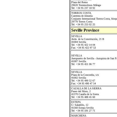
Plaza del Remo
29620 Torremolinos Málaga
Tel: +34 95 237 18 92
TORROX COSTA
Carretera de Almería
Conjunto Internacional Torrox-Costa, bloq
29770 Torrox Costa
Tel: +34 95 253 02 25
Seville Province
SEVILLA
Avda de la Constitución, 21 B
41004 Sevilla
Tel: +34 95 422 14 04
Fax: +34 95 422 97 53
SEVILLA
Aeropuerto de Sevilla - Autopista de San P
41007 Sevilla
Tel: +34 95 451 06 77
SEVILLA
Plaza de la Concordia, s/n
41002 Sevilla
Tel: +34 95 490 52 67
Fax: +34 95 490 47 54
CAZALLA DE LA SIERRA
Paseo del Moro, 2
41370 Cazalla de la Sierra
Tel: +34 95 488 45 60
ESTEPA
C/ Saladillo, 12
41560 Estepa Sevilla
Tel: +34 95 591 27 71
MARCHENA