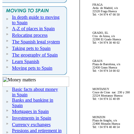
FRAGA
Avda de Madrid, s/n
22520 Fraga Huesca
Tel: +34 974 47 00 50
In depth guide to moving
to Spain
A-Z of places in Spain
GRADO, EL
Relocating process
Ctra de Ainsa, s/n
22390 El Grado Huesca
The Spanish legal system
Tel: +34 974 30 40 02
Taking pets to Spain
The geography of Spain
Learn Spanish
GRAUS
Plaza de Barcelona, s/n
Moving pets to Spain
22430 Graus Huesca
Tel: +34 974 54 00 02
Basic facts about money
MONTANUY
Cruce de Ctras nac 230 y 260
in Spain
22524 Montanuy Huesca
Tel: +34 974 55 40 09
Banks and banking in
Spain
Mortgages in Spain
Investments in Spain
MONZON
Plaza de Aragón, s/n
Currency exchanges
22400 Monzón Huesca
Tel: +34 974 40 48 54
Pensions and retirement in