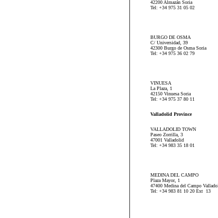
42200 Almazán Soria
Tel: +34 975 31 05 02
BURGO DE OSMA
C/ Universidad, 39
42300 Burgo de Osma Soria
Tel: +34 975 36 02 79
VINUESA
La Plaza, 1
42150 Vinuesa Soria
Tel: +34 975 37 80 11
Valladolid Province
VALLADOLID TOWN
Paseo Zorrilla, 3
47001 Valladolid
Tel: +34 983 35 18 01
MEDINA DEL CAMPO
Plaza Mayor, 1
47400 Medina del Campo Vallado
Tel: +34 983 81 10 20 Ext 13