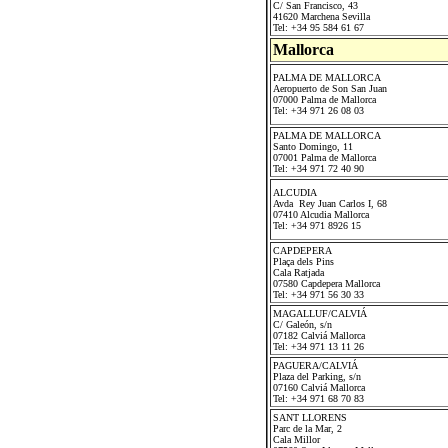
C/ San Francisco, 43
41620 Marchena Sevilla
Tel: +34 95 584 61 67
Mallorca
PALMA DE MALLORCA
Aeropuerto de Son San Juan
07000 Palma de Mallorca
Tel: +34 971 26 08 03
PALMA DE MALLORCA
Santo Domingo, 11
07001 Palma de Mallorca
Tel: +34 971 72 40 90
ALCUDIA
Avda Rey Juan Carlos I, 68
07410 Alcudia Mallorca
Tel: +34 971 8926 15
CAPDEPERA
Plaça dels Pins
Cala Ratjada
07580 Capdepera Mallorca
Tel: +34 971 56 30 33
MAGALLUF/CALVIÁ
C/ Galeón, s/n
07182 Calviá Mallorca
Tel: +34 971 13 11 26
PAGUERA/CALVIÁ
Plaza del Parking, s/n
07160 Calviá Mallorca
Tel: +34 971 68 70 83
SANT LLORENS
Parc de la Mar, 2
Cala Millor