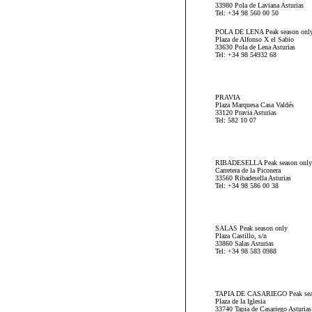
33980 Pola de Laviana Asturias
Tel: +34 98 560 00 50
POLA DE LENA Peak season onl
Plaza de Alfonso X el Sabio
33630 Pola de Lena Asturias
Tel: +34 98 54932 68
PRAVIA
Plaza Marquesa Casa Valdés
33120 Pravia Asturias
Tel: 582 10 07
RIBADESELLA Peak season only
Carretera de la Piconera
33560 Ribadesella Asturias
Tel: +34 98 586 00 38
SALAS Peak season only
Plaza Castillo, s/n
33860 Salas Asturias
Tel: +34 98 583 0988
TAPIA DE CASARIEGO Peak sea
Plaza de la Iglesia
33740 Tapia de Casariego Asturias