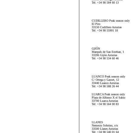
Tel: +34 98 584 60 13
CUDILLERO Peak season only
El Pito
33150 Cudillero Asturias
Tel: +34 98 55901 18
GIJÓN
Marqués de San Esteban, 1
33206 Gijón Asturias
Tel: +34 98 534 60 46
LUANCO Peak season only
C/ Ortega y Gasset, 12
33440 Luanco Asturias
Tel: +34 98 588 26 44
LUARCA Peak season only
Plaza de Alfonso X el Sabio
33700 Luarca Asturias
Tel: +34 98 564 00 83
LLANES
Nemesio Sobrino, s/n
33500 Llanes Asturias
Tel: +34 98 540 01 64