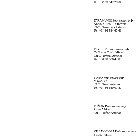
Tel: +34 98 547 2968
TARAMUNDI Peak season only
Anexo al Hotel La Rectoral
33775 Taramundi Asturias
Tel: +34 98 564 67 60
TEVERGA Peak season only
C/ Doctor García Miranda
33110 Teverga Asturias
Tel: +34 98 576 42 02
TINEO Peak season only
Mayor, s/n
33870 Tineo Asturias
Tel: +34 98 580 01 87
TUÑÓN Peak season only
Santo Adriano
33115 Tuñón Asturias
VILLAVICIOSA Peak season only
Parque Vallina