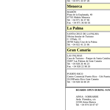
Tel: +34 971 33 07 28
Menorca
MAHÓN
Plaza de la Explanada, 40
07703 Mahón Menorca
Tel: +34 971 36 37 90
Fax: +34 971 36 60 56
La Palma
SANTA CRUZ DE LA PALMA
Oficina Insular de Turismo
C/ O'Daly, 22
38700 Santa Cruz de la Palma
Tel: +34 922 41 21 06
Gran Canaria
LAS PALMAS
Casa de Turismo - Parque de Santa Catalin
35007 Las Palmas de Gran Canaria
Tel: +34 928 26 46 23
Fax: +34 928 22 98 20
PUERTO RICO
Centro Comercial Puerto Rico - Urb Puert
35139Puerto Rico Gran Canaria
Tel: +34 928 56 00 29
BOARDS OPEN DURING SU
AINSA - SOBRARBE
Avda Pirenáica, s/n
22330 Ainsa Huesca
Tel: +34 974 50 07 67