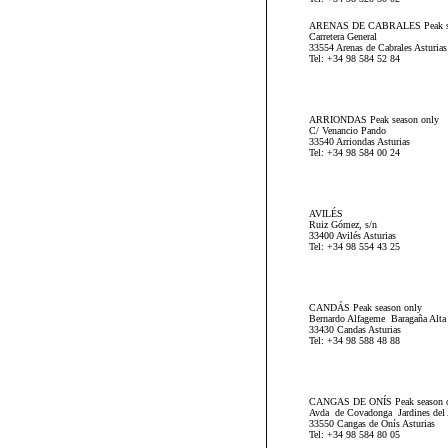
ARENAS DE CABRALES Peak se
Carretera General
33554 Arenas de Cabrales Asturias
Tel: +34 98 584 52 84
ARRIONDAS Peak season only
C/ Venancio Pando
33540 Arriondas Asturias
Tel: +34 98 584 00 24
AVILÉS
Ruiz Gómez, s/n
33400 Avilés Asturias
Tel: +34 98 554 43 25
CANDÁS Peak season only
Bernardo Alfageme Baragaña Alta
33430 Candas Asturias
Tel: +34 98 588 48 88
CANGAS DE ONÍS Peak season 
Avda de Covadonga Jardines del
33550 Cangas de Onís Asturias
Tel: +34 98 584 80 05