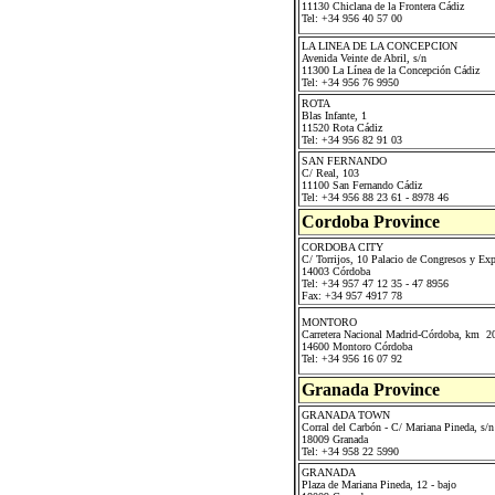
11130 Chiclana de la Frontera Cádiz
Tel: +34 956 40 57 00
LA LINEA DE LA CONCEPCION
Avenida Veinte de Abril, s/n
11300 La Línea de la Concepción Cádiz
Tel: +34 956 76 9950
ROTA
Blas Infante, 1
11520 Rota Cádiz
Tel: +34 956 82 91 03
SAN FERNANDO
C/ Real, 103
11100 San Fernando Cádiz
Tel: +34 956 88 23 61 - 8978 46
Cordoba Province
CORDOBA CITY
C/ Torrijos, 10 Palacio de Congresos y Ex
14003 Córdoba
Tel: +34 957 47 12 35 - 47 8956
Fax: +34 957 4917 78
MONTORO
Carretera Nacional Madrid-Córdoba, km 2
14600 Montoro Córdoba
Tel: +34 956 16 07 92
Granada Province
GRANADA TOWN
Corral del Carbón - C/ Mariana Pineda, s/n
18009 Granada
Tel: +34 958 22 5990
GRANADA
Plaza de Mariana Pineda, 12 - bajo