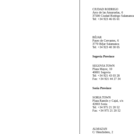
CIUDAD RODRIGO
Arco de las Amayuelas, 6
37500 Ciudad Rodrigo Salamanca
Tel: +34 923 46 05 61
BÉJAR
Paseo de Cervantes, 6
3770 Béjar Salamanca
Tel: +34 923 40 30 05
Segovia Province
SEGOVIA TOWN
Plaza Mayor, 10
40001 Segovia
Tel: +34 921 43 03 28
Fax: +34 921 44 27 34
Soria Province
SORIA TOWN
Plaza Ramón y Cajal, s/n
42003 Soria
Tel: +34 975 21 20 52
Fax: +34 975 21 20 52
ALMAZAN
C/ Henchidero, 2