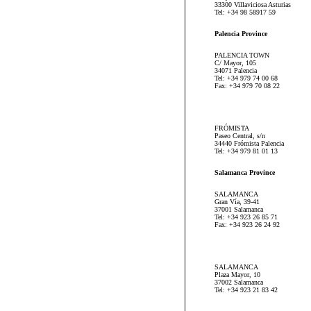
33300 Villaviciosa Asturias
Tel: +34 98 58917 59
Palencia Province
PALENCIA TOWN
C/ Mayor, 105
34071 Palencia
Tel: +34 979 74 00 68
Fax: +34 979 70 08 22
FRÓMISTA
Paseo Central, s/n
34440 Frómista Palencia
Tel: +34 979 81 01 13
Salamanca Province
SALAMANCA
Gran Vía, 39-41
37001 Salamanca
Tel: +34 923 26 85 71
Fax: +34 923 26 24 92
SALAMANCA
Plaza Mayor, 10
37002 Salamanca
Tel: +34 923 21 83 42