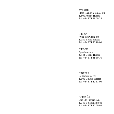
AYERBE
Plaza Ramón y Cajal, s/n
22800 Ayerbe Huesca
Tel: +34 974 38 00 25
BIELSA
Avda de Pineta, s/n
22350 Bielsa Huesca
Tel: +34 974 50 10 00
BIERGE
Ayuntamiento
22144 Bierge Huesca
Tel: +34 974 31 80 76
BINÉFAR
C/ Barbastro, s/n
22500 Binéfar Huesca
Tel: +34 974 42 81 00
BOLTAÑA
Ctra de Francia, s/n
22340 Boltaña Huesca
Tel: +34 974 50 20 02