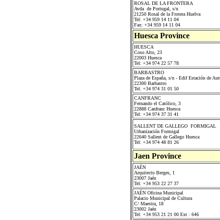
ROSAL DE LA FRONTERA
Avda de Portugal, s/n
21250 Rosal de la Frotera Huelva
Tel: +34 959 14 11 04
Fax: +34 959 14 11 04
Huesca Province
HUESCA
Coso Alto, 23
22003 Huesca
Tel: +34 974 22 57 78
BARBASTRO
Plaza de España, s/n - Edif Estación de Au
22300 Barbastro
Tel: +34 974 31 01 50
CANFRANC
Fernando el Católico, 3
22888 Canfranc Huesca
Tel: +34 974 37 31 41
SALLENT DE GALLEGO FORMIGAL
Urbanización Formigal
22640 Sallent de Gallego Huesca
Tel: +34 974 48 81 26
Jaen Province
JAÉN
Arquitecto Berges, 1
23007 Jaén
Tel: +34 953 22 27 37
JAÉN Oficina Municipal
Palacio Municipal de Cultura
C/ Maestra, 18
23002 Jaén
Tel: +34 953 21 21 00 Ext : 646