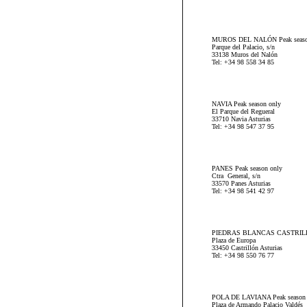
MUROS DEL NALÓN Peak seaso
Parque del Palacio, s/n
33138 Muros del Nalón
Tel: +34 98 558 34 85
NAVIA Peak season only
El Parque del Regueral
33710 Navia Asturias
Tel: +34 98 547 37 95
PANES Peak season only
Ctra General, s/n
33570 Panes Asturias
Tel: +34 98 541 42 97
PIEDRAS BLANCAS CASTRILLÓN
Plaza de Europa
33450 Castrillón Asturias
Tel: +34 98 550 76 77
POLA DE LAVIANA Peak season 
Plaza de Armando Palacio Valdés