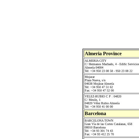
Almeria Province
ALMERIA CITY
C/ Hermanos Machado, 4 - Edific Servicio
Almería 04004
Tel: +34 950 23 08 58 - 950 23 08 22
Mojacar
Plaza Nueva, s/n
04638 Mojácar Almería
Tel: +34 950 47 51 62
Fax: +34 950 47 52 00
VELEZ-RUBIO C P : 04820
C/ Mesón, 1
04820 Vélez Rubio Almería
Tel: +34 950 41 00 00
Barcelona
BARCELONA TOWN
Gran Vía de las Cortes Catalanas, 658
08010 Barcelona
Tel: +34 93 301 74 43
Fax: +34 93 412 25 70