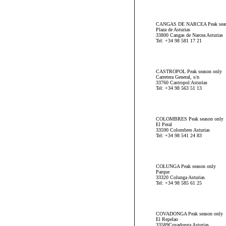
CANGAS DE NARCEA Peak seas
Plaza de Asturias
33800 Cangas de Narcea Asturias
Tel: +34 98 581 17 21
CASTROPOL Peak season only
Carretera General, s/n
33760 Castropol Asturias
Tel: +34 98 563 51 13
COLOMBRES Peak season only
El Peral
33590 Colombres Asturias
Tel: +34 98 541 24 83
COLUNGA Peak season only
Parque
33320 Colunga Asturias
Tel: +34 98 585 61 25
COVADONGA Peak season only
El Repelao
33589Covadonga Asturias