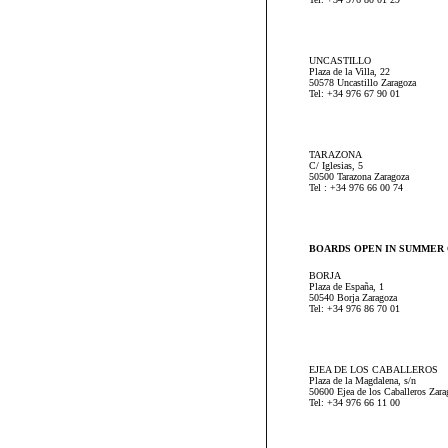
UNCASTILLO
Plaza de la Villa, 22
50578 Uncastillo Zaragoza
Tel: +34 976 67 90 01
TARAZONA
C/ Iglesias, 5
50500 Tarazona Zaragoza
Tel : +34 976 66 00 74
BOARDS OPEN IN SUMMER 
BORJA
Plaza de España, 1
50540 Borja Zaragoza
Tel: +34 976 86 70 01
EJEA DE LOS CABALLEROS
Plaza de la Magdalena, s/n
50600 Ejea de los Caballeros Zara
Tel: +34 976 66 11 00