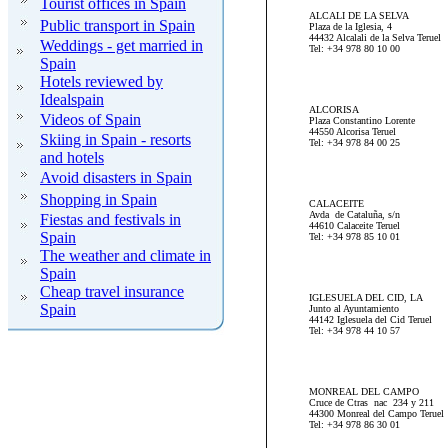
Tourist offices in Spain
ALCALI DE LA SELVA
Public transport in Spain
Plaza de la Iglesia, 4
44432 Alcalali de la Selva Teruel
Weddings - get married in
Tel: +34 978 80 10 00
Spain
Hotels reviewed by
Idealspain
ALCORISA
Videos of Spain
Plaza Constantino Lorente
44550 Alcorisa Teruel
Skiing in Spain - resorts
Tel: +34 978 84 00 25
and hotels
Avoid disasters in Spain
Shopping in Spain
CALACEITE
Avda de Cataluña, s/n
Fiestas and festivals in
44610 Calaceite Teruel
Spain
Tel: +34 978 85 10 01
The weather and climate in
Spain
Cheap travel insurance
IGLESUELA DEL CID, LA
Spain
Junto al Ayuntamiento
44142 Iglesuela del Cid Teruel
Tel: +34 978 44 10 57
MONREAL DEL CAMPO
Cruce de Ctras nac 234 y 211
44300 Monreal del Campo Teruel
Tel: +34 978 86 30 01