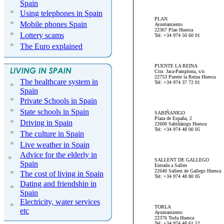
Spain
Using telephones in Spain
PLAN
Mobile phones Spain
Ayuntamiento
22367 Plan Huesca
Lottery scams
Tel: +34 974 50 60 01
The Euro explained
PUENTE LA REINA
Ctra Jaca-Pamplona, s/n
22753 Puente la Reina Huesca
The healthcare system in
Tel: +34 974 37 72 01
Spain
Private Schools in Spain
State schools in Spain
SABIÑANIGO
Plaza de España, 2
Driving in Spain
22600 Sabiñánigo Huesca
Tel: +34 974 48 00 05
The culture in Spain
Live weather in Spain
Advice for the elderly in
SALLENT DE GALLEGO
Spain
Entrada a Sallen
22640 Sallent de Gallego Huesca
The cost of living in Spain
Tel: +34 974 48 80 05
Dating and friendship in
Spain
Electricity, water services
TORLA
etc
Ayuntamiento
22376 Torla Huesca
Tel: +34 974 48 61 52