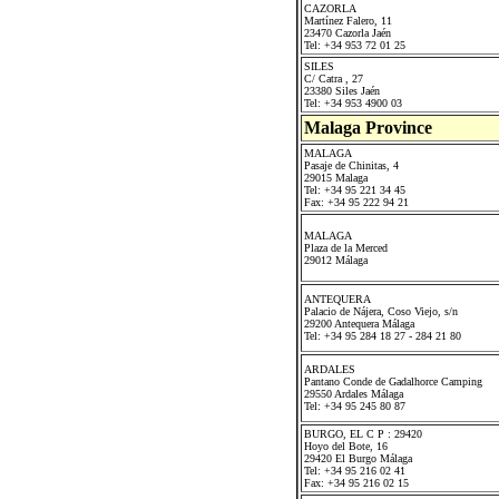
CAZORLA
Martínez Falero, 11
23470 Cazorla Jaén
Tel: +34 953 72 01 25
SILES
C/ Catra , 27
23380 Siles Jaén
Tel: +34 953 4900 03
Malaga Province
MALAGA
Pasaje de Chinitas, 4
29015 Malaga
Tel: +34 95 221 34 45
Fax: +34 95 222 94 21
MALAGA
Plaza de la Merced
29012 Málaga
ANTEQUERA
Palacio de Nájera, Coso Viejo, s/n
29200 Antequera Málaga
Tel: +34 95 284 18 27 - 284 21 80
ARDALES
Pantano Conde de Gadalhorce Camping
29550 Ardales Málaga
Tel: +34 95 245 80 87
BURGO, EL C P : 29420
Hoyo del Bote, 16
29420 El Burgo Málaga
Tel: +34 95 216 02 41
Fax: +34 95 216 02 15